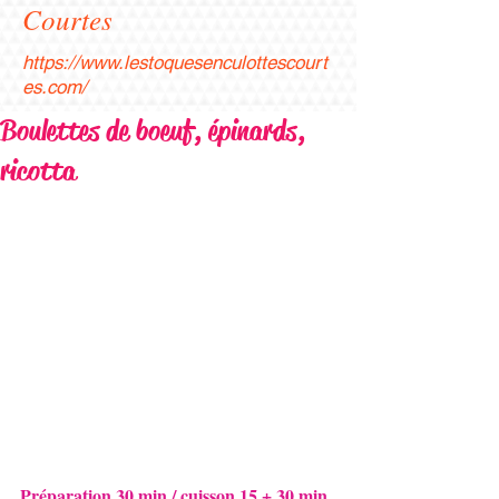
Courtes
https://www.lestoquesenculottescourt
es.com/
Boulettes de boeuf, épinards,
ricotta
Préparation 30 min / cuisson 15 + 30 min 