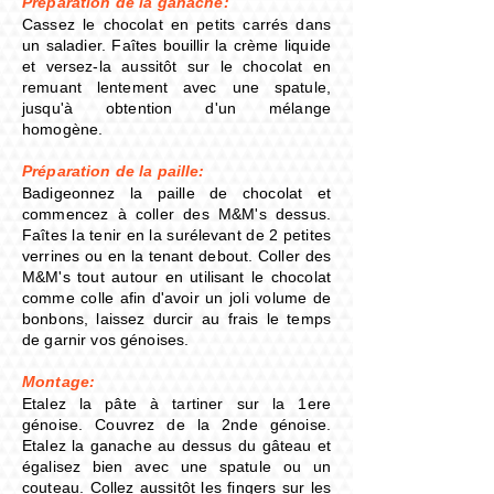
Préparation de la ganache:
Cassez le chocolat en petits carrés dans
un saladier. Faîtes bouillir la crème liquide
et versez-la aussitôt sur le chocolat en
remuant lentement avec une spatule,
jusqu'à obtention d'un mélange
homogène.
Préparation de la paille:
Badigeonnez la paille de chocolat et
commencez à coller des M&M's dessus.
Faîtes la tenir en la
surélevant de 2 petites
verrines ou en la tenant debout. Coller des
M&M's tout autour en utilisant le chocolat
comme colle afin d'avoir un joli volume de
bonbons, laissez durcir au frais le temps
de garnir vos génoises.
Montage:
Etalez la pâte à tartiner sur la 1ere
génoise. Couvrez de la 2nde génoise.
Etalez la ganache au dessus du gâteau et
égalisez bien avec une spatule ou un
couteau. Collez aussitôt les fingers sur les