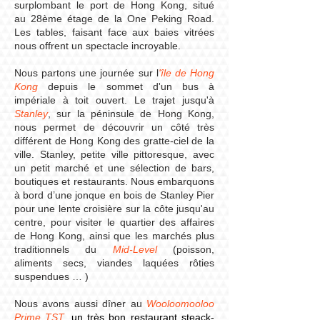
surplombant le port de Hong Kong, situé
au 28ème étage de la One Peking Road.
Les tables, faisant face aux baies vitrées
nous offrent un spectacle incroyable.
Nous partons une journée sur l
'île de Hong
Kong
depuis le sommet d'un bus à
impériale à toit ouvert. Le trajet jusqu'à
Stanley
, sur la péninsule de Hong Kong,
nous permet de découvrir un côté très
différent de Hong Kong des gratte-ciel de la
ville. Stanley, petite ville pittoresque, avec
un petit marché et une sélection de bars,
boutiques et restaurants. Nous embarquons
à bord d’une jonque en bois de Stanley Pier
pour une lente croisière sur la côte jusqu'au
centre, pour visiter le quartier des affaires
de Hong Kong, ainsi que les marchés plus
traditionnels du
Mid-Level
(poisson,
aliments secs, viandes laquées rôties
suspendues … )
Nous avons aussi dîner au
Wooloomooloo
Prime TST,
un très bon restaurant steack-