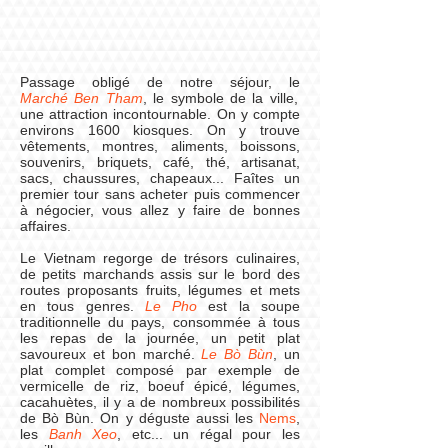
Passage obligé de notre séjour, le
Marché Ben Tham
, le symbole de la ville,
une attraction incontournable. On y compte
environs 1600 kiosques. On y trouve
vêtements, montres, aliments, boissons,
souvenirs, briquets, café, thé, artisanat,
sacs, chaussures, chapeaux... Faîtes un
premier tour sans acheter puis commencer
à négocier, vous allez y faire de bonnes
affaires.
Le Vietnam regorge de trésors culinaires,
de petits marchands assis sur le bord des
routes proposants fruits, légumes et mets
en tous genres.
Le Pho
est la soupe
traditionnelle du pays, consommée à tous
les repas de la journée, un petit plat
savoureux et bon marché.
Le Bò Bùn
, un
plat complet composé par exemple de
vermicelle de riz, boeuf épicé, légumes,
cacahuètes, il y a de nombreux possibilités
de Bò Bùn. On y déguste aussi les
Nems
,
les
Banh Xeo
, etc... un régal pour les