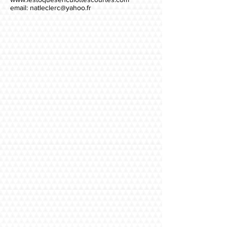
email:
natleclerc@yahoo.fr