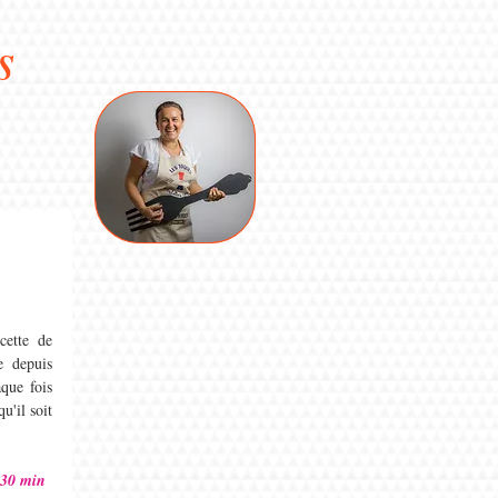
s
ette de 
e depuis 
que fois 
u'il soit 
 30 min 