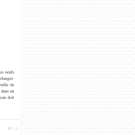
es oeufs 
élangez. 
ille de 
 dans un 
eau doit 