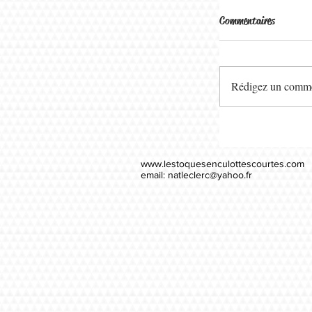
Commentaires
Rédigez un commen
www.lestoquesenculottescourtes.com
email:
natleclerc@yahoo.fr