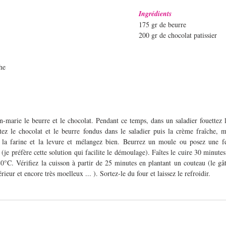
Ingrédients
175 gr de beurre
200 gr de chocolat patissier
he
n-marie le beurre et le chocolat. Pendant ce temps, dans un saladier fouettez l
tez le chocolat et le beurre fondus dans le saladier puis la crème fraîche, m
la farine et la levure et mélangez bien. Beurrez un moule ou posez une feu
 (je préfère cette solution qui facilite le démoulage). Faîtes le cuire 30 minutes
0°C. Vérifiez la cuisson à partir de 25 minutes en plantant un couteau (le gât
térieur et encore très moelleux ... ). Sortez-le du four et laissez le refroidir.