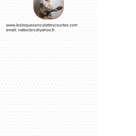
www.lestoquesenculottescourtes.com
email:
natleclerc@yahoo.fr