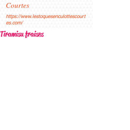
Courtes
https://www.lestoquesenculottescourt
es.com/
Tiramisu fraises