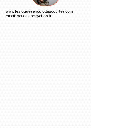
www.lestoquesenculottescourtes.com
email:
natleclerc@yahoo.fr