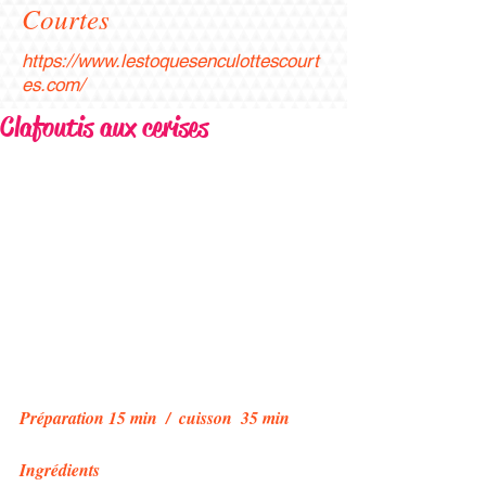
Courtes
https://www.lestoquesenculottescourt
es.com/
Clafoutis aux cerises
Préparation 15 min  /  cuisson  35 min 
Ingrédients 