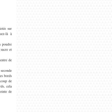
etée sur 
ez-là à 
 poudre 
sucre et 
entre de 
 seconde 
es bords 
 coup de 
ds, cela 
inte de 