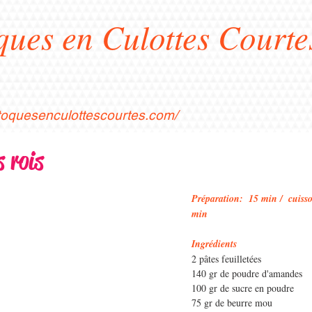
ques en Culottes Courte
stoquesenculottescourtes.com/
s rois
Préparation:  15 min /  cuisso
min 
Ingrédients 
2 pâtes feuilletées
140 gr de poudre d'amandes
100 gr de sucre en poudre
75 gr de beurre mou