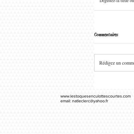
Dégustez-la tiède ou
Commentaires
Rédigez un commen
www.lestoquesenculottescourtes.com
email:
natleclerc@yahoo.fr