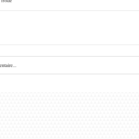
 froide
taire...