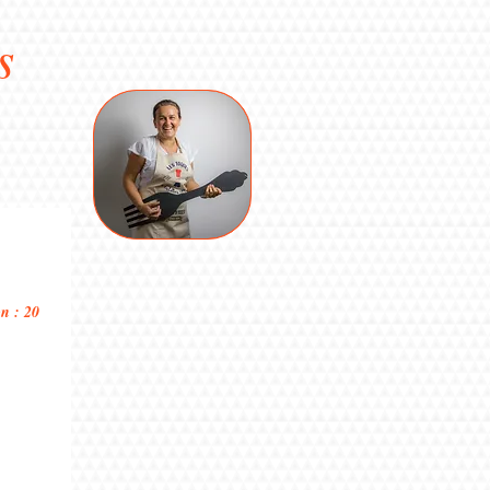
s
n : 20 