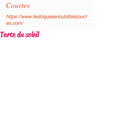
Courtes
https://www.lestoquesenculottescourt
es.com/
Tarte du soleil