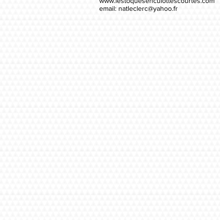
www.lestoquesenculottescourtes.com
email:
natleclerc@yahoo.fr