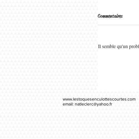
Commentaires
Il semble qu'un probl
www.lestoquesenculottescourtes.com
email:
natleclerc@yahoo.fr