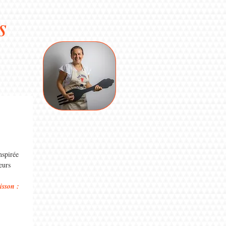
s
nspirée 
eurs
isson : 