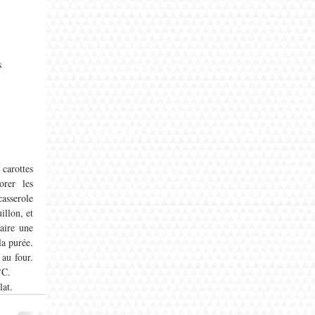
s
carottes 
rer les 
sserole 
llon, et 
aire une 
a purée. 
au four. 
°C. 
at. 