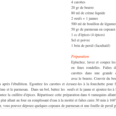
4 carottes
20 gr de beurre
80 ml de crème liquide
2 oeufs + 1 jaunes
500 ml de bouillon de légume
50 gr de parmesan en copeaux
1 cc d'épices (4 épices)
Sel et poivre
1 brin de persil (facultatif)
Préparation 
Epluchez, lavez et coupez les 
en fines rondelles. Faîtes do
carottes dans une grande ca
avec le beurre. Couvrir du boui
 après l'ébullition. Egouttez les carottes et écrasez-les à la fourchette pour f
ème et le parmesan.  Dans un bol, battez les  oeufs et le jaune et ajoutez-les à l
outez la cuillère d'épices. Répartissez cette préparation dans 6 ramequins allant 
plat allant au four en remplissant d'eau à la moitié et faîtes cuire 30 min à 160
, vous pouvez déposez quelques copeaux de parmesan et une feuille de persil pl