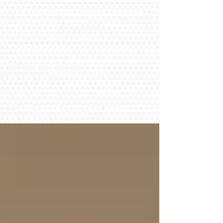
Des recettes faciles pour la cuisine
quotidienne, des idées gourmandes
pour les enfants
et pour le week-end ou les fêtes des
suggestions plus élaborées pour
épater la galerie
et régaler familles et amis ..
A vos tabliers, petits et grands !!!