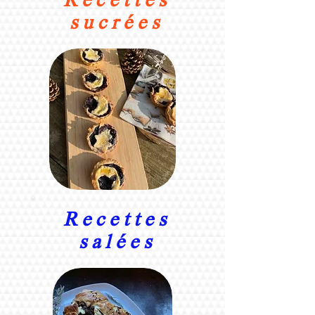
Recettes
sucré
es
Recettes
salées